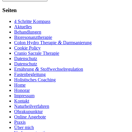
Seiten
4 Schritte Kompass
Aktuelles
Behandlungen
Bioresonanztherapie
&
Colon Hydro Therapie
Darmsanierung
Cookie Policy
Cranio Sacrale Therapie
Datenschutz
Datenschutz
&
Ernährung
Stoffwechselregulation
Fastenbegleitung
Holistisches Coaching
Home
Honorar
Impressum
Kontakt
Naturheilverfahren
Ohrakupunktur
Online Angebote
Praxis
Über mich