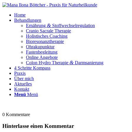
Home
Behandlungen
&
Ernährung
Stoffwechselregulation
Cranio Sacrale Therapie
Holistisches Coaching
Bioresonanztherapie
Ohrakupunktur
Fastenbegleitung
Online Angebote
&
Colon Hydro Therapie
Darmsanierung
4 Schritte Kompass
Praxis
Über mich
Aktuelles
Kontakt
Menü
Menü
0
Kommentare
Hinterlasse einen Kommentar