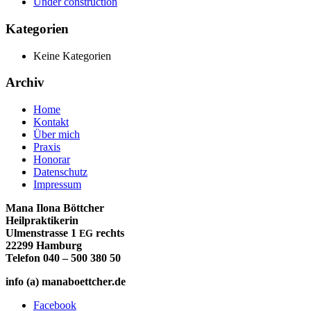
Under construction
Kategorien
Keine Kategorien
Archiv
Home
Kontakt
Über mich
Praxis
Honorar
Datenschutz
Impressum
Mana Ilona Böttcher
Heil­prak­ti­ke­rin
Ulmen­stras­se 1
rechts
EG
22299 Ham­burg
Tele­fon 040 – 500 380 50
info (a) manaboettcher.de
Facebook