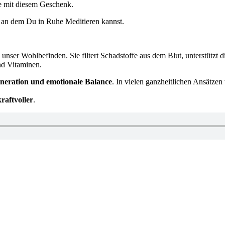
e mit die­sem Geschenk.
 an dem Du in Ruhe Medi­tie­ren kannst.
nser Wohl­be­fin­den. Sie fil­tert Schad­stof­fe aus dem Blut, unter­stützt d
und Vitaminen.
ne­ra­ti­on und emo­tio­na­le Balan­ce
. In vie­len ganz­heit­li­chen Ansät­
raft­vol­ler
.