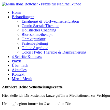
Home
Behandlungen
&
Ernährung
Stoffwechselregulation
Cranio Sacrale Therapie
Holistisches Coaching
Bioresonanztherapie
Ohrakupunktur
Fastenbegleitung
Online Angebote
&
Colon Hydro Therapie
Darmsanierung
4 Schritte Kompass
Praxis
Über mich
Aktuelles
Kontakt
Menü
Menü
Akti­vie­re Deine Selbstheilungskräfte
Hier stel­le ich Dir kos­ten­los kurze geführ­te Medi­ta­tio­nen zur Ver­fü­g
Hei­lung beginnt immer im
Jetzt
– und in Dir.