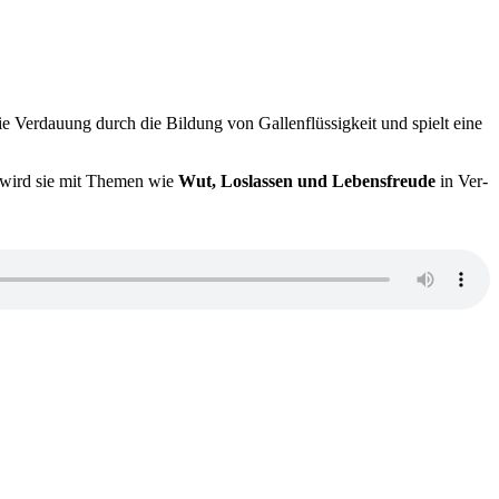
ie Ver­dau­ung durch die Bil­dung von Gal­len­flüs­sig­keit und spielt eine
zen wird sie mit The­men wie
Wut, Los­las­sen und Lebens­freu­de
in Ver­