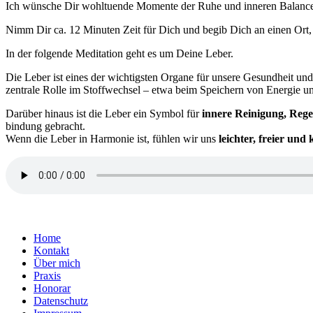
Ich wün­sche Dir wohl­tu­en­de Momen­te der Ruhe und inne­ren Balan­c
Nimm Dir ca. 12 Minu­ten Zeit für Dich und begib Dich an einen Ort,
In der fol­gen­de Medi­ta­ti­on geht es um Deine Leber.
Die Leber ist eines der wich­tigs­ten Orga­ne für unse­re Gesund­heit und u
zen­tra­le Rolle im Stoff­wech­sel – etwa beim Spei­chern von Ener­gie 
Dar­über hin­aus ist die Leber ein Sym­bol für
inne­re Rei­ni­gung, Rege­
bin­dung gebracht.
Wenn die Leber in Har­mo­nie ist, füh­len wir uns
leich­ter, frei­er und k
Home
Kontakt
Über mich
Praxis
Honorar
Datenschutz