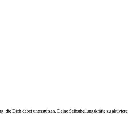
ung, die Dich dabei unter­stüt­zen, Deine Selbst­hei­lungs­kräf­te zu aktiviere