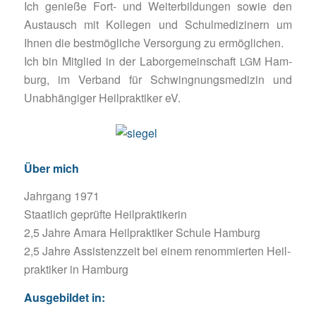
Ich genie­ße Fort- und Wei­ter­bil­dun­gen sowie den
Aus­tausch mit Kol­le­gen und Schul­me­di­zi­nern um
Ihnen die best­mög­li­che Ver­sor­gung zu ermöglichen.
Ich bin Mit­glied in der Labor­ge­mein­schaft
Ham­
LGM
burg, im Ver­band für Schwing­nungs­me­di­zin und
Unab­hän­gi­ger Heil­prak­ti­ker eV.
Über mich
Jahr­gang 1971
Staat­lich geprüf­te Heilpraktikerin
2,5 Jahre Amara Heil­prak­ti­ker Schu­le Hamburg
2,5 Jahre Assis­tenz­zeit bei einem renom­mier­ten Heil­
prak­ti­ker in Hamburg
Aus­ge­bil­det in: