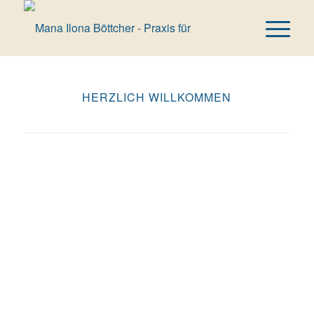
HERZLICH WILLKOMMEN
Seit mehr als 2 Jahr­zehn­ten beglei­te ich Men­schen
auf Ihrem Weg zur Gesund­heit mehr Wohl­be­fin­den
und inne­rem Ein­klang. Seit Juni 2013 bin ich in eige­
nen Pra­xis­räu­men im schö­nen Win­ter­hu­de tätig.
Mein Ansatz: Gene­sung geschieht durch lie­be­vol­le
Acht­sam­keit für den Kör­per, Geist und die Seele.