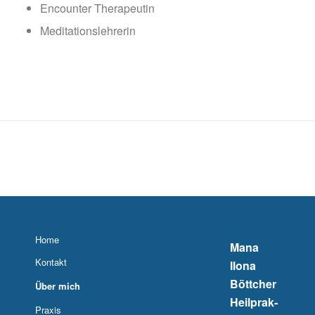
Encoun­ter Therapeutin
Medi­ta­ti­ons­leh­re­rin
Home
Mana
Kontakt
Ilona
Böttcher
Über mich
Heil­prak­
Praxis