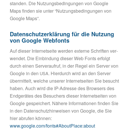
stan­den. Die Nut­zungs­be­din­gun­gen von Goog­le
Maps fin­den sie unter “Nut­zungs­be­din­gun­gen von
Goog­le Maps”.
Datenschutzerklärung für die Nutzung
von Google Webfonts
Auf die­ser Inter­net­sei­te wer­den exter­ne Schrif­ten ver­
wen­det. Die Ein­bin­dung die­ser Web Fonts erfolgt
durch einen Ser­ver­auf­ruf, in der Regel ein Ser­ver von
Goog­le in den
. Hier­durch wird an den Ser­ver
USA
über­mit­telt, wel­che unse­rer Inter­net­sei­ten Sie besucht
haben. Auch wird die IP-Adres­se des Brow­sers des
End­ge­rä­tes des Besu­chers die­ser Inter­net­sei­ten von
Goog­le gespei­chert. Nähe­re Infor­ma­tio­nen fin­den Sie
in den Daten­schutz­hin­wei­sen von Goog­le, die Sie
hier abru­fen können:
www.google.com/fonts#AboutPlace:about