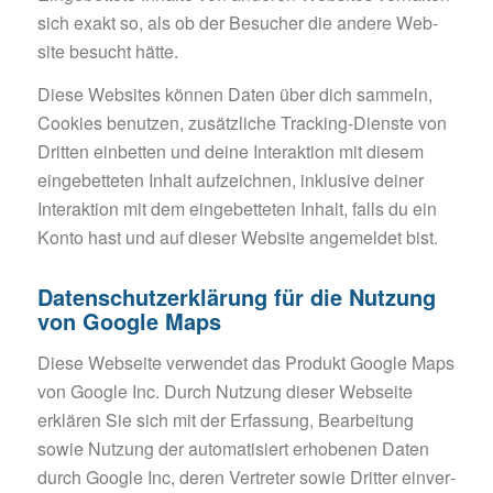
sich exakt so, als ob der Besu­cher die ande­re Web­
site besucht hätte.
Diese Web­sites kön­nen Daten über dich sam­meln,
Coo­kies benut­zen, zusätz­li­che Track­ing-Diens­te von
Drit­ten ein­bet­ten und deine Inter­ak­ti­on mit die­sem
ein­ge­bet­te­ten Inhalt auf­zeich­nen, inklu­si­ve dei­ner
Inter­ak­ti­on mit dem ein­ge­bet­te­ten Inhalt, falls du ein
Konto hast und auf die­ser Web­site ange­mel­det bist.
Datenschutzerklärung für die Nutzung
von Google Maps
Diese Web­sei­te ver­wen­det das Pro­dukt Goog­le Maps
von Goog­le Inc. Durch Nut­zung die­ser Web­sei­te
erklä­ren Sie sich mit der Erfas­sung, Bear­bei­tung
sowie Nut­zung der auto­ma­ti­siert erho­be­nen Daten
durch Goog­le Inc, deren Ver­tre­ter sowie Drit­ter ein­ver­