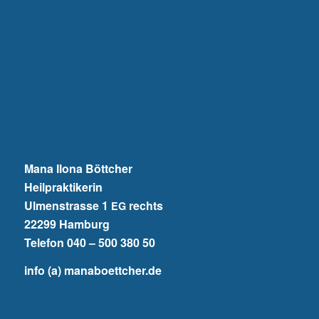
Mana Ilona Böttcher
Heil­prak­ti­ke­rin
Ulmen­stras­se 1
rechts
EG
22299 Ham­burg
Tele­fon 040 – 500 380 50
info (a) manaboettcher.de