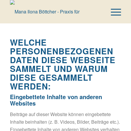
WELCHE
PERSONENBEZOGENEN
DATEN DIESE WEBSEITE
SAMMELT UND WARUM
DIESE GESAMMELT
WERDEN:
Eingebettete Inhalte von anderen
Websites
Bei­trä­ge auf die­ser Web­site kön­nen ein­ge­bet­te­te
Inhal­te beinhal­ten (z. B. Vide­os, Bil­der, Bei­trä­ge etc.).
Ein­ge­bet­te­te Inhal­te von ande­ren Web­sites ver­hal­ten